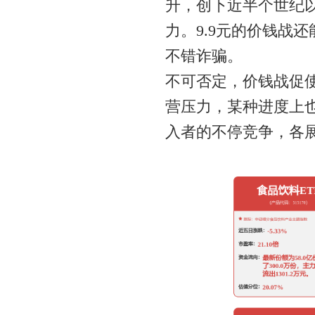
升，创下近半个世纪
力。9.9元的价钱战
不错诈骗。
不可否定，价钱战促
营压力，某种进度上
入者的不停竞争，各