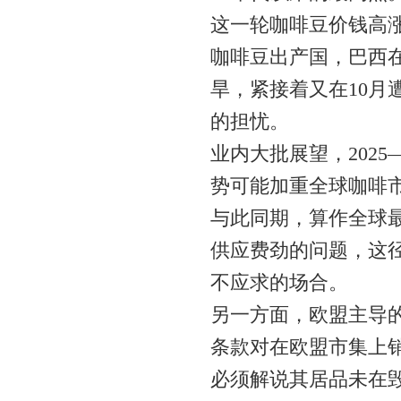
这一轮咖啡豆价钱高
咖啡豆出产国，巴西在
旱，紧接着又在10
的担忧。
业内大批展望，202
势可能加重全球咖啡
与此同期，算作全球
供应费劲的问题，这
不应求的场合。
另一方面，欧盟主导
条款对在欧盟市集上
必须解说其居品未在