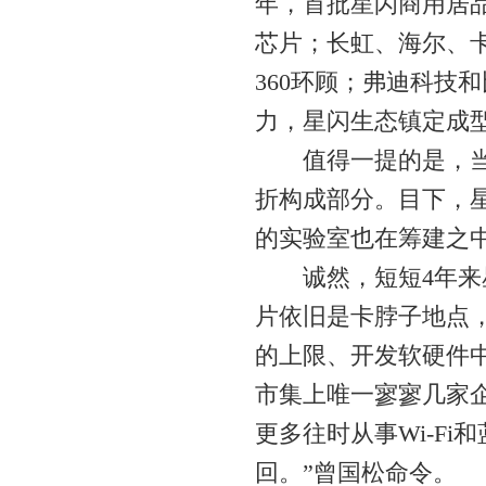
年，首批星闪商用居
芯片；长虹、海尔、
360环顾；弗迪科技和
力，星闪生态镇定成
值得一提的是，当作孵
折构成部分。目下，星
的实验室也在筹建之
诚然，短短4年来星
片依旧是卡脖子地点
的上限、开发软硬件
市集上唯一寥寥几家
更多往时从事Wi-F
回。”曾国松命令。