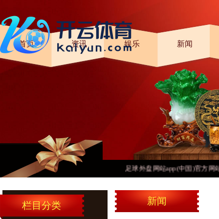
首页
资讯
娱乐
新闻
足球外盘网站app(中国)官方网站于
新闻
栏目分类