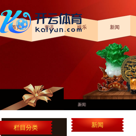
首页
资讯
娱乐
新闻
新闻
新闻
栏目分类