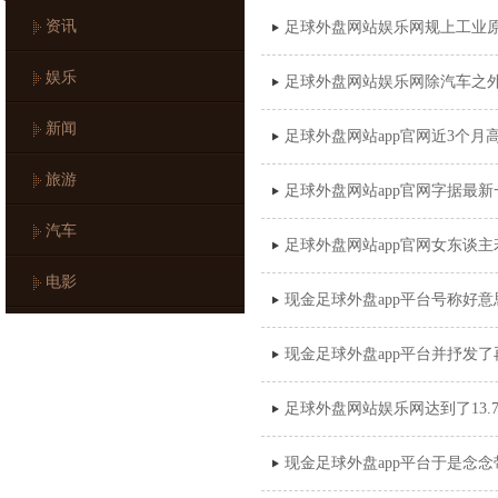
资讯
足球外盘网站娱乐网规上工业原油
娱乐
足球外盘网站娱乐网除汽车之外的
新闻
足球外盘网站app官网近3个月高
旅游
足球外盘网站app官网字据最
汽车
足球外盘网站app官网女东谈
电影
现金足球外盘app平台号称好
现金足球外盘app平台并抒发
足球外盘网站娱乐网达到了13.
现金足球外盘app平台于是念