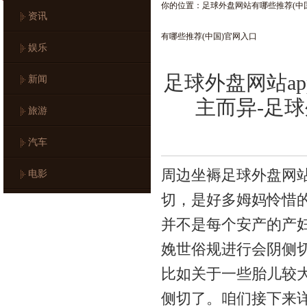
你的位置：
足球外盘网站有哪些推荐(中
资讯
有哪些推荐(中国)官网入口
娱乐
足球外盘网站a
新闻
主而异-足
旅游
汽车
周边坐褥足球外盘网站
电影
切，是好多姆妈怜惜
并不是每个安产的产
娩世俗规进行会阴侧
比如关于一些胎儿较
侧切了。咱们接下来