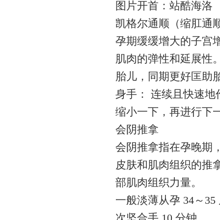
图片开首：站酷海洛
凯格尔通顺（缩肛通
孕期缓缓增大的子宫
肌肉的弹性和延展性
胎儿，同期更好匡助
身手： 连续且快速地作
缩小一下，再进行下一个
会阴推拿
会阴推拿指在孕晚期
皮肤和肌肉组织的推
部肌肉组织力量。
一般淡薄从孕 34～3
次坚合手 10 分钟。