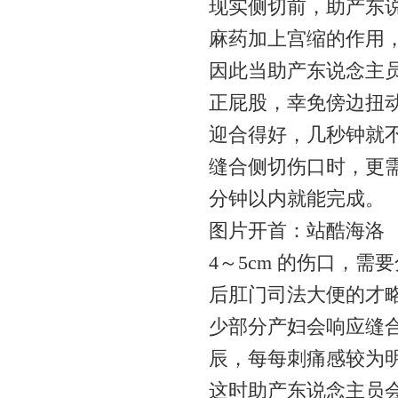
现实侧切前，助产东
麻药加上宫缩的作用
因此当助产东说念主
正屁股，幸免傍边扭
迎合得好，几秒钟就
缝合侧切伤口时，更需
分钟以内就能完成。
图片开首：站酷海洛
4～5cm 的伤口，
后肛门司法大便的才
少部分产妇会响应缝
辰，每每刺痛感较为
这时助产东说念主员