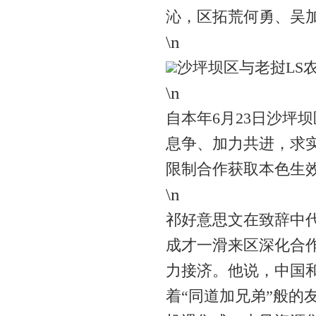
沁，区拓荒何勇、吴
\n
沙坪坝区与老挝LS
\n
自本年6月23日沙坪
息争、加力共进，求
限制合作获取本色生效
\n
祁好意思文在致辞中
成才一滑来区深化合
力接济。他说，中国
着“同道加兄弟”般的