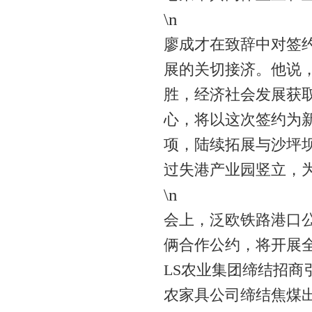
\n
廖成才在致辞中对签
展的关切接济。他说
胜，经济社会发展获
心，将以这次签约为
项，陆续拓展与沙坪
过失港产业园竖立，
\n
会上，泛欧铁路港口
俩合作公约，将开展
LS农业集团缔结招商
农家具公司缔结焦煤