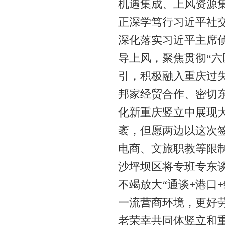
机遇集成、上风资源
正深学笃行习近平社
深化落实习近平主席
导上风，聚焦贯彻“六区
引，积极融入重庆过
邦家经贸合作、密切
化新重庆竖立中展现
袤，但愿两边以这次
电商、文旅职教等限
沙坪坝区将专班专东
不竭放大“通谈+港口
一流营商环境，更好
老荣幸共同体竖立和