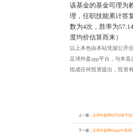
该基金的基金司理为赖
理，任职技能累计答复
数为4次，胜率为57
度均价估算而来）
以上本色由本站凭据公开信息整
足球外盘app平台，与本
组成任何投资提出，投资
上一篇：
足球外盘网站可以给予适当
下一篇：
足球外盘网站app(中国)