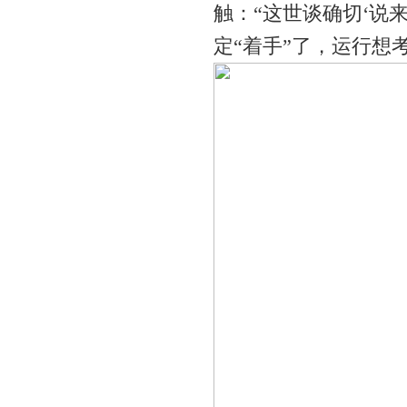
触：“这世谈确切‘说
定“着手”了，运行想