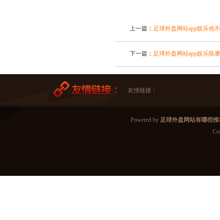
上一篇：
足球外盘网站app娱乐他
下一篇：
足球外盘网站app娱乐陈
友情链接：
Powered by
足球外盘网站有哪些推
Co