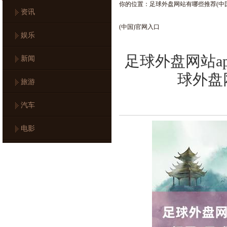
你的位置：
足球外盘网站有哪些推荐(中
资讯
(中国)官网入口
娱乐
足球外盘网站a
新闻
球外盘
旅游
汽车
电影