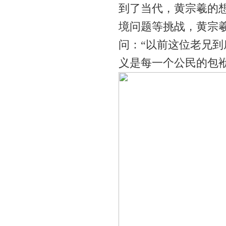
到了当代，黄宗羲的
境问题等挑战，黄宗羲
问：“以前这位老兄到
义是每一个公民的包