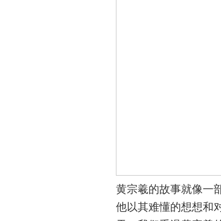
黄宗羲的故事就像一
他以其难懂的想想和