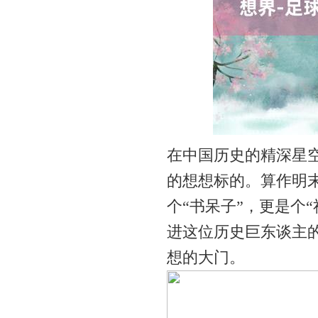
在中国历史的精深星
的想想标的。算作明
个“书呆子”，更是个
进这位历史巨东谈主
想的大门。