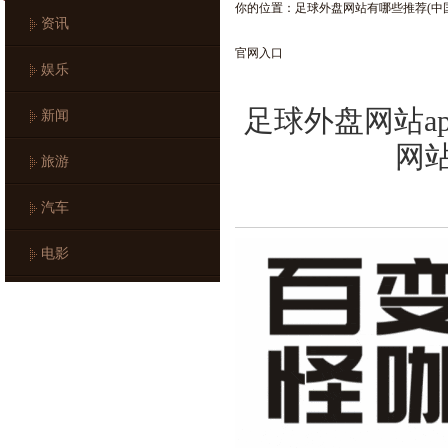
你的位置：
足球外盘网站有哪些推荐(中
资讯
官网入口
娱乐
足球外盘网站a
新闻
网
旅游
汽车
电影