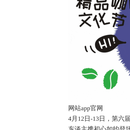
网站app官网
4月12日-13日，第
东谈主携初心如约登