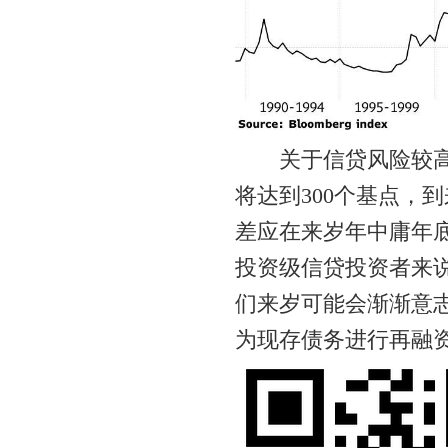
关于信贷风险较高的
将达到300个基点，
差应在来岁年中庸年底
投资级信贷投资者来说
们来岁可能会渐渐意
为现存债务进行再融资