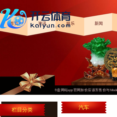
首页
资讯
娱乐
新闻
足球外盘网站app官网加价后该车售价与Model
汽车
栏目分类