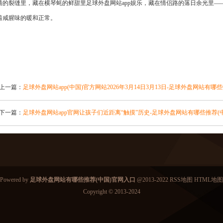
墙的裂缝里，藏在横琴蚝的鲜甜里足球外盘网站app娱乐，藏在情侣路的落日余光里
着咸腥味的暖和正常。
上一篇：
足球外盘网站app(中国)官方网站2026年3月14日3月13日-足球外盘网站有哪
下一篇：
足球外盘网站app官网让孩子们近距离“触摸”历史-足球外盘网站有哪些推荐(
Powered by
足球外盘网站有哪些推荐(中国)官网入口
@2013-2022
RSS地图
HTML地图
Copyright
© 2013-2024