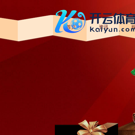
首页
资讯