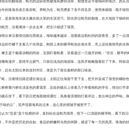
身指尖轻触墙面，蚝壳的边际依然被海风磨得清翠，裂缝里还卡着细碎的海沙。西宾
当年的珠海东谈主靠采蚝、养蚝为生，蚝壳攒多了舍不得丢弃，便用来砌墙：既不错
意，是老珠海东谈主藏在焰火里的生涯灵巧。阳光穿过蚝壳的裂缝，在大地投下细碎
的蚝壳，沿着滩涂一步步走来，把生计砌进了墙里。
物馆出来沿着情侣路往西南走，海味越来越浓，混着路边勒杜鹃的甜香里，多了一点
路边的竹棚下支着几个珐琅盆，刚捞上来的横琴蚝泡在海水里，壳上还挂着彻亮的水
。摊主是个戴着凉帽的阿叔，见我盯着蚝看，笑着递过一只撬开的蚝：“尝尝，横琴的
着嘴角漫开，莫得半点腥气，只留住浅浅的海甜味，连风齐粗略随着软了下来。阿叔
来，赶在太阳出来前送到市区，便是为了留住最鲜的那口味谈。
了蚝，沿着情侣路迟缓往海边走，太阳正往海面千里下去，把天外染成了渐变的橘粉
大桥桥墩污秽在淡蓝色的雾霭里，近处的礁石上坐着几个举着相机的学生，情侣们手
的礁石坐下，看下跌日把海面烧得通红，风卷着浪潮拍打着岸边，发出神志的声响。
橘子味的云”，笑声混着海风吹过来，连心里的褶皱齐被熨平了。
总认为“宜居”是个轮廓的词，直到站在这蚝壳墙旁，咬下一口清甜的横琴蚝，看下跌
好，不外是把历史的自如、食品的鲜嫩和当然的闲隙，揉进了每一天的风里。珠海的