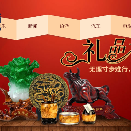
娱乐
新闻
旅游
汽车
电