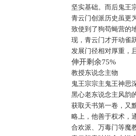
坚实基础。而后鬼王
青云门创派历史虽更
致使到了狗苟蝇营的
现，青云门才开动雀
发展门径相对厚重，
伸开剩余75%
教授东说念主物
鬼王宗宗主鬼王神思
黑心老东说念主风韵
获取天书第一卷，又
略上，他善于权术，
合欢派、万毒门等魔