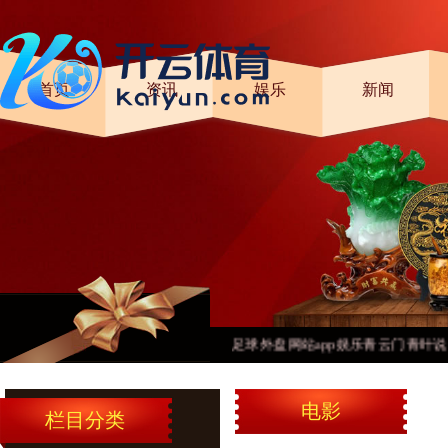
首页
资讯
娱乐
新闻
足球外盘网站app娱乐青云门青叶说念东
电影
栏目分类