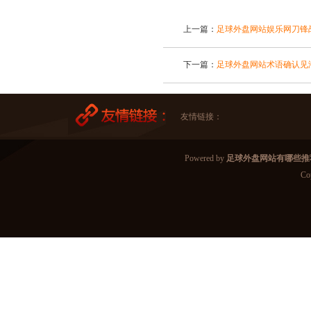
上一篇：
足球外盘网站娱乐网刀锋战
下一篇：
足球外盘网站术语确认见海
友情链接：
Powered by
足球外盘网站有哪些推
Co